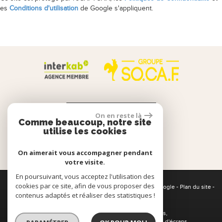
es
Conditions d'utilisation
de Google s'appliquent.
Calculette Financière
On en reste là
Comme beaucoup, notre site
utilise les cookies
Espace propriétaire
On aimerait vous accompagner pendant
votre visite.
En poursuivant, vous acceptez l'utilisation des
cookies par ce site, afin de vous proposer des
© 2026 | Tous droits réservés | Traduction powered by Google -
Plan du site
-
contenus adaptés et réaliser des statistiques !
Mentions légales
-
Partenaires
-
Admin
Site internet compatible multi-supports,
un seul site adaptable à tous les types d'écrans.