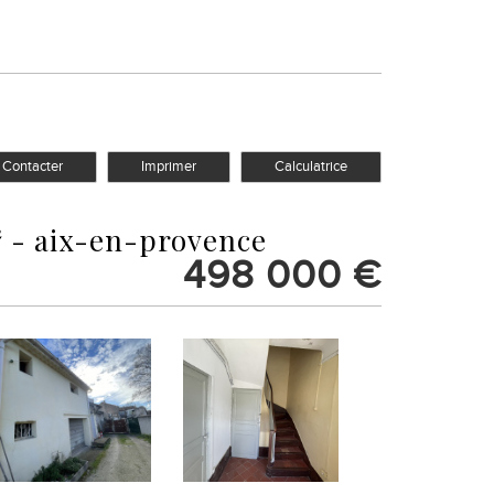
Contacter
Imprimer
Calculatrice
² - aix-en-provence
498 000
€