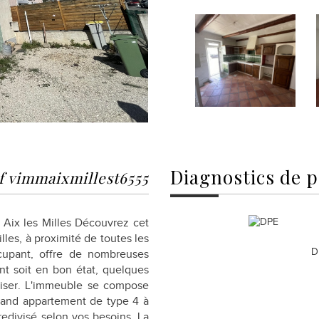
diagnostics de
p
f vimmaixmillest6555
 Aix les Milles Découvrez cet
les, à proximité de toutes les
D
cupant, offre de nombreuses
nt soit en bon état, quelques
niser. L'immeuble se compose
rand appartement de type 4 à
redivisé selon vos besoins. La